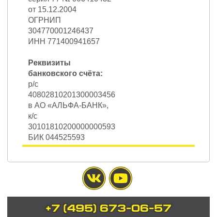
от 15.12.2004
ОГРНИП
304770001246437
ИНН 771400941657
Реквизиты
банковского счёта:
р/с
40802810201300003456
в АО «АЛЬФА-БАНК»,
к/с
30101810200000000593
БИК 044525593
+7 (495) 673-06-57