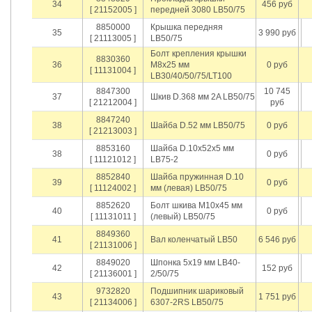
34
456 руб
[ 21152005 ]
передней 3080 LB50/75
8850000
Крышка передняя
35
3 990 руб
[ 21113005 ]
LB50/75
Болт крепления крышки
8830360
36
М8х25 мм
0 руб
[ 11131004 ]
LB30/40/50/75/LT100
8847300
10 745
37
Шкив D.368 мм 2A LB50/75
[ 21212004 ]
руб
8847240
38
Шайба D.52 мм LB50/75
0 руб
[ 21213003 ]
8853160
Шайба D.10х52х5 мм
38
0 руб
[ 11121012 ]
LB75-2
8852840
Шайба пружинная D.10
39
0 руб
[ 11124002 ]
мм (левая) LB50/75
8852620
Болт шкива М10х45 мм
40
0 руб
[ 11131011 ]
(левый) LB50/75
8849360
41
Вал коленчатый LB50
6 546 руб
[ 21131006 ]
8849020
Шпонка 5х19 мм LB40-
42
152 руб
[ 21136001 ]
2/50/75
9732820
Подшипник шариковый
43
1 751 руб
[ 21134006 ]
6307-2RS LB50/75