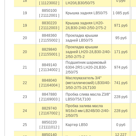
18
0 руб
[ 11123002 ]
LH20/LB30/50/75
8850100
19
Крышка задняя LB50/75
1 085 руб
[ 21112001 ]
8830220
Крышка задняя LH20-
19
971 руб
[ 21112003 ]
2/LB30-2/40-2/50-2/75-2
8848360
Прокладка крышки
20
95 руб
[ 21155002 ]
задней LB50/75
Прокладка крышки
8829840
20
задней LH20-2/LB30-2/40-
171 руб
[ 21155001 ]
2/50-2/75-2
Подшипник шариковый
8849140
21
6304-2RS LH20-2/LB30-
974 руб
[ 21134002 ]
2/50/75
Маслоуказатель 3/4"
8848040
22
(металлический) LB30/40-
741 руб
[ 21164004 ]
3/50-2/75-2/LT100
8847880
Пробка слива масла Z3/8"
23
228 руб
[ 21169003 ]
LB50/75/LT100
Пробка залива масла
8829740
24
M16х3 мм LB24B/30-2/40-
228 руб
[ 21167002 ]
2/50/75
8850220
25
Картер LB50
0 руб
[ 21111012 ]
8850140
12 227