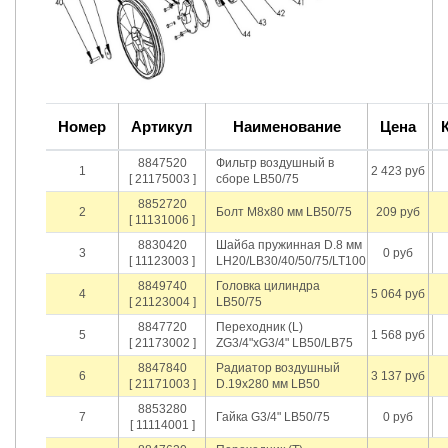
Номер
Артикул
Наименование
Цена
8847520
Фильтр воздушный в
1
2 423 руб
[ 21175003 ]
сборе LB50/75
8852720
2
Болт M8х80 мм LB50/75
209 руб
[ 11131006 ]
8830420
Шайба пружинная D.8 мм
3
0 руб
[ 11123003 ]
LH20/LB30/40/50/75/LT100
8849740
Головка цилиндра
4
5 064 руб
[ 21123004 ]
LB50/75
8847720
Переходник (L)
5
1 568 руб
[ 21173002 ]
ZG3/4"хG3/4" LB50/LB75
8847840
Радиатор воздушный
6
3 137 руб
[ 21171003 ]
D.19x280 мм LB50
8853280
7
Гайка G3/4" LB50/75
0 руб
[ 11114001 ]