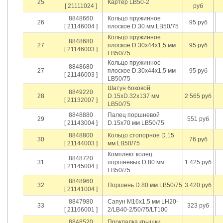
25
Картер LB50-2
[ 21111024 ]
руб
8848660
Кольцо пружинное
26
95 руб
[ 21146004 ]
плоское D.30 мм LB50/75
Кольцо пружинное
8848680
27
плоское D.30х44х1,5 мм
95 руб
[ 21146003 ]
LB50/75
Кольцо пружинное
8848680
27
плоское D.30х44х1,5 мм
95 руб
[ 21146003 ]
LB50/75
Шатун боковой
8849220
28
D.15хD.32х137 мм
2 565 руб
[ 21132007 ]
LB50/75
8848880
Палец поршневой
29
551 руб
[ 21143004 ]
D.15х70 мм LB50/75
8848800
Кольцо стопорное D.15
30
76 руб
[ 21144003 ]
мм LB50/75
Комплект колец
8848720
31
поршневых D.80 мм
1 425 руб
[ 21145004 ]
LB50/75
8848960
32
Поршень D.80 мм LB50/75
3 420 руб
[ 21141004 ]
8847980
Сапун M16х1,5 мм LH20-
33
323 руб
[ 21166001 ]
2/LB40-2/50/75/LT100
8848520
Прокладка крышки