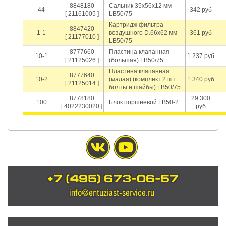
8848180
Сальник 35х56х12 мм
44
342 руб
[ 21161005 ]
LB50/75
Картридж фильтра
8847420
1-1
воздушного D.66х62 мм
361 руб
[ 21177010 ]
LB50/75
8777660
Пластина клапанная
10-1
1 237 руб
[ 21125026 ]
(большая) LB50/75
Пластина клапанная
8777640
10-2
(малая) (комплект 2 шт +
1 340 руб
[ 21125014 ]
болты и шайбы) LB50/75
8778180
29 300
100
Блок поршневой LB50-2
[ 4022230020 ]
руб
+7 (495) 673-06-57
info@entuziast-service.ru