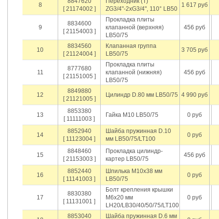
8847620
Переходник (T)
8
1 617 руб
[ 21174002 ]
ZG3/4"-2хG3/4", 110° LB50
Прокладка плиты
8834600
9
клапанной (верхняя)
456 руб
[ 21154003 ]
LB50/75
8834560
Клапанная группа
10
3 705 руб
[ 21124004 ]
LB50/75
Прокладка плиты
8777680
11
клапанной (нижняя)
456 руб
[ 21151005 ]
LB50/75
8849880
12
Цилиндр D.80 мм LB50/75
4 990 руб
[ 21121005 ]
8853380
13
Гайка M10 LB50/75
0 руб
[ 11111003 ]
8852940
Шайба пружинная D.10
14
0 руб
[ 11123004 ]
мм LB50/75/LT100
8848460
Прокладка цилиндр-
15
456 руб
[ 21153003 ]
картер LB50/75
8852440
Шпилька М10х38 мм
16
0 руб
[ 11141003 ]
LB50/75
Болт крепления крышки
8830380
17
М6х20 мм
0 руб
[ 11131001 ]
LH20/LB30/40/50/75/LT100
8853040
Шайба пружинная D.6 мм