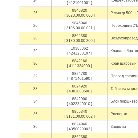
24
Конденсатоотво
[ 4121001001 ]
9846820
25
Ресивер 500 л 
[ 3023.00.00.000 ]
9845940
26
Переходник 2"M
[ 3106.00.00.021 ]
8862380
28
Воздухопровод
[ 3130.00.00.200 ]
10388862
29
Клапан обратны
[ 4241233107 ]
8842160
30
Кран шаровый 
[ 4111334000 ]
8824780
32
Провод соедин
[ 4871401590 ]
8824920
33
Табличка марки
[ 4381003500 ]
8842900
34
Блок поршнево
[ 4022340010 ]
8855340
35
Распорка
[ 3131.00.00.002 ]
8824940
36
Защелка
[ 4350020002 ]
8862360