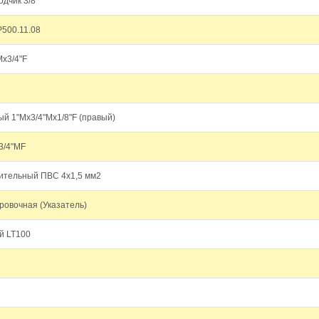
дчик 3/8"
Р500.11.08
х3/4"F
й 1"Mх3/4"Mх1/8"F (правый)
3/4"MF
ительный ПВС 4х1,5 мм2
ровочная (Указатель)
й LT100