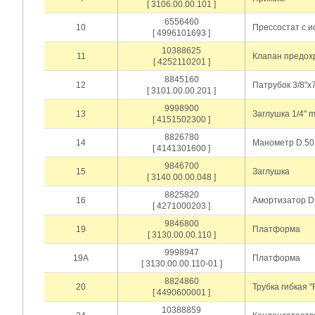
[ 3106.00.00.101 ]
6556460
10
Прессостат с и
[ 4996101693 ]
10388625
11
Клапан предохр
[ 4252110201 ]
8845160
12
Патрубок 3/8"х
[ 3101.00.00.201 ]
9998900
13
Заглушка 1/4" 
[ 4151502300 ]
8826780
14
Манометр D.50 м
[ 4141301600 ]
9846700
15
Заглушка
[ 3140.00.00.048 ]
8825820
16
Амортизатор D
[ 4271000203 ]
9846800
19
Платформа
[ 3130.00.00.110 ]
9998947
19A
Платформа
[ 3130.00.00.110-01 ]
8824860
20
Трубка гибкая "
[ 4490600001 ]
10388859