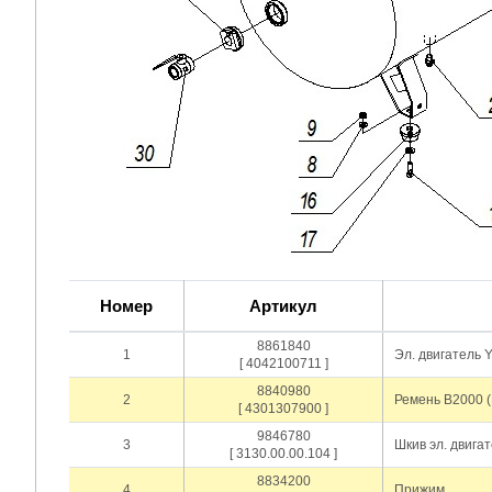
Номер
Артикул
8861840
1
Эл. двигатель 
[ 4042100711 ]
8840980
2
Ремень В2000 (
[ 4301307900 ]
9846780
3
Шкив эл. двига
[ 3130.00.00.104 ]
8834200
4
Прижим