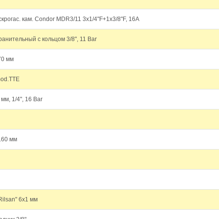
скрогас. кам. Condor MDR3/11 3х1/4"F+1х3/8"F, 16А
анительный с кольцом 3/8", 11 Bar
70 мм
mod.TTE
м, 1/4", 16 Bar
.60 мм
Rilsan" 6х1 мм