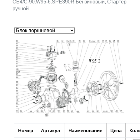
СБ4/С-90.W95-6.SPE390R Бензиновый, Стартер
ручной
Номер
Артикул
Наименование
Цена
Кол