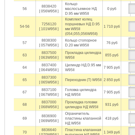
Кольцо
8838420
56
маслосъемное НД
0 руб
[ 056W95II ]
D.95 мм W95II
Комплект колец
7256120
поршневых НД D.95
54-56
1 710 руб
[ 101W95II ]
мм W95II
(054,055,056W95II)
8838300
Кольцо стопорное
57
76 руб
[ 057W95II ]
D.20 мм W95II
8837500
Прокладка цилиндра
63
855 руб
[ 063W95II ]
W95II
8837400
Цилиндр НД D.95 мм
64
7 905 руб
[ 064W95II ]
W95II
8837300
65
Переходник (T) W95II
2 850 руб
[ 065W95II ]
8837100
Головка цилиндра
67
7 905 руб
[ 067W95II ]
НД W95II
8837000
Прокладка головки
68
931 руб
[ 068W95II ]
цилиндра НД W95II
Ограничитель
8836900
69
пластины клапанной
418 руб
[ 069W95II ]
НД W95II
8836640
Пластина клапанная
70
1 349 руб
[ 070W95II ]
выпускная НД W95II