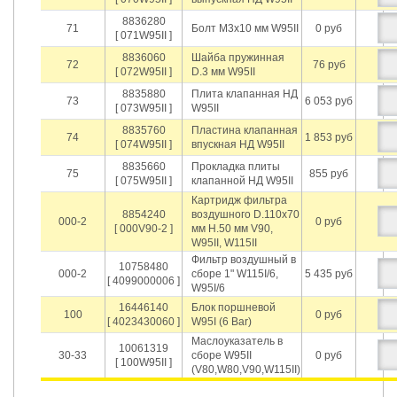
8836280
71
Болт М3х10 мм W95II
0 руб
[ 071W95II ]
8836060
Шайба пружинная
72
76 руб
[ 072W95II ]
D.3 мм W95II
8835880
Плита клапанная НД
73
6 053 руб
[ 073W95II ]
W95II
8835760
Пластина клапанная
74
1 853 руб
[ 074W95II ]
впускная НД W95II
8835660
Прокладка плиты
75
855 руб
[ 075W95II ]
клапанной НД W95II
Картридж фильтра
8854240
воздушного D.110х70
000-2
0 руб
[ 000V90-2 ]
мм H.50 мм V90,
W95II, W115II
Фильтр воздушный в
10758480
000-2
сборе 1" W115I/6,
5 435 руб
[ 4099000006 ]
W95I/6
16446140
Блок поршневой
100
0 руб
[ 4023430060 ]
W95I (6 Bar)
Маслоуказатель в
10061319
30-33
сборе W95II
0 руб
[ 100W95II ]
(V80,W80,V90,W115II)