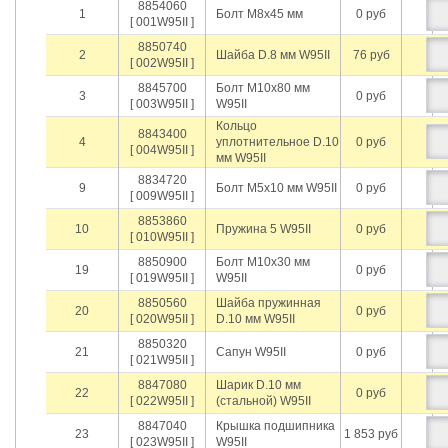
8854060
1
Болт М8х45 мм
0 руб
[ 001W95II ]
8850740
2
Шайба D.8 мм W95II
76 руб
[ 002W95II ]
8845700
Болт М10х80 мм
3
0 руб
[ 003W95II ]
W95II
Кольцо
8843400
4
уплотнительное D.10
0 руб
[ 004W95II ]
мм W95II
8834720
9
Болт М5х10 мм W95II
0 руб
[ 009W95II ]
8853860
10
Пружина 5 W95II
0 руб
[ 010W95II ]
8850900
Болт М10х30 мм
19
0 руб
[ 019W95II ]
W95II
8850560
Шайба пружинная
20
0 руб
[ 020W95II ]
D.10 мм W95II
8850320
21
Сапун W95II
0 руб
[ 021W95II ]
8847080
Шарик D.10 мм
22
0 руб
[ 022W95II ]
(стальной) W95II
8847040
Крышка подшипника
23
1 853 руб
[ 023W95II ]
W95II