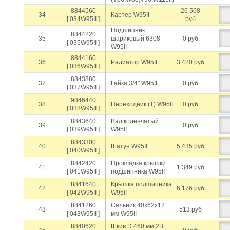
8844560
26 568
34
Картер W95II
[ 034W95II ]
руб
Подшипник
8844220
35
шариковый 6308
0 руб
[ 035W95II ]
W95II
8844160
36
Радиатор W95II
3 420 руб
[ 036W95II ]
8843880
37
Гайка 3/4" W95II
0 руб
[ 037W95II ]
9846440
38
Переходник (T) W95II
0 руб
[ 038W95II ]
8843640
Вал коленчатый
39
0 руб
[ 039W95II ]
W95II
8843300
40
Шатун W95II
5 435 руб
[ 040W95II ]
8842420
Прокладка крышки
41
1 349 руб
[ 041W95II ]
подшипника W95II
8841640
Крышка подшипника
42
6 176 руб
[ 042W95II ]
W95II
8841260
Сальник 40х62х12
43
513 руб
[ 043W95II ]
мм W95II
8840620
Шкив D.460 мм 2B