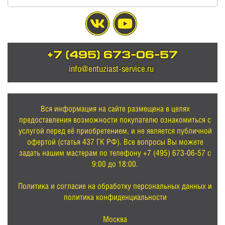
+7 (495) 673-06-57
info@entuziast-service.ru
Вся информация на сайте размещена в целях
предоставления возможности покупателю ознакомиться с
услугой перед её приобретением, и не является публичной
офертой (статья 437 ГК РФ). Все вопросы Вы можете
задать нашим мастерам по телефону +7 (495) 673-06-57 с
9:00 до 18:00.
Политика и согласие на обработку персональных данных и
политика конфиденциальности
Москва