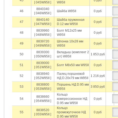
45
0 руб
[ 045W95II ]
W95II
8840340
46
Шайба W95II
0 руб
[ 046W95II ]
8840140
Шайба пружинная
47
0 руб
[ 047W95II ]
D.12 мм W95II
8839960
Болт М12х25 мм
48
0 руб
[ 048W95II ]
W95II
8839720
Шпонка 10х28 мм
49
0 руб
[ 049W95II ]
W95II
8839300
Вкладыш (комплект 2
50
1 853 руб
[ 050W95II ]
шт) W95II
8839000
51
Болт М8х50 мм W95II
0 руб
[ 051W95II ]
8838940
Палец поршневой
52
1 216 руб
[ 052W95II ]
НД D.20х79 мм W95II
8838800
Поршень НД D.95 мм
53
3 850 руб
[ 053W95II ]
W95II
Кольцо
8838660
54
компрессионное НД
0 руб
[ 054W95II ]
D.95 мм W95II
Кольцо
8838520
55
промежуточное НД
0 руб
[ 055W95II ]
D.95 мм W95II