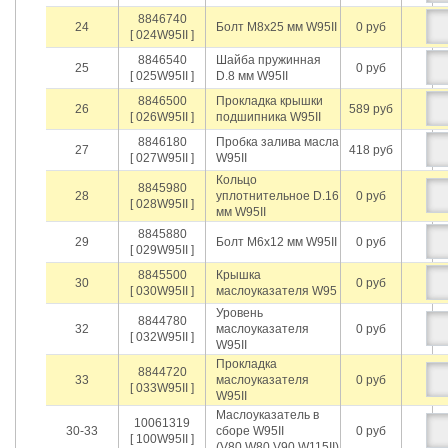
8846740
24
Болт М8х25 мм W95II
0 руб
[ 024W95II ]
8846540
Шайба пружинная
25
0 руб
[ 025W95II ]
D.8 мм W95II
8846500
Прокладка крышки
26
589 руб
[ 026W95II ]
подшипника W95II
8846180
Пробка залива масла
27
418 руб
[ 027W95II ]
W95II
Кольцо
8845980
28
уплотнительное D.16
0 руб
[ 028W95II ]
мм W95II
8845880
29
Болт М6х12 мм W95II
0 руб
[ 029W95II ]
8845500
Крышка
30
0 руб
[ 030W95II ]
маслоуказателя W95
Уровень
8844780
32
маслоуказателя
0 руб
[ 032W95II ]
W95II
Прокладка
8844720
33
маслоуказателя
0 руб
[ 033W95II ]
W95II
Маслоуказатель в
10061319
30-33
сборе W95II
0 руб
[ 100W95II ]
(V80,W80,V90,W115II)