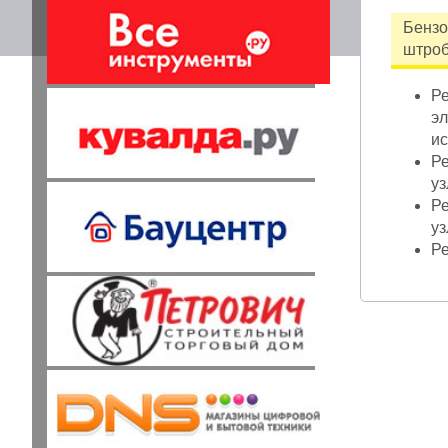
Бензо
штро
Ре
эл
ис
Ре
уз
Ре
уз
Ре