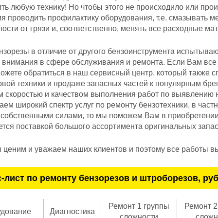
ть любую технику! Но чтобы этого не происходило или прои
я проводить профилактику оборудования, т.е. смазывать м
ости от грязи и, соответственно, менять все расходные ма
нзорезы в отличие от другого бензоинструмента испытывают
 внимания в сфере обслуживания и ремонта. Если Вам все 
ожете обратиться в наш сервисный центр, который также с
овой техники и продаже запасных частей к популярным бр
м скоростью и качеством выполнения работ по выявлению 
ем широкий спектр услуг по ремонту бензотехники, в част
собственными силами, то мы поможем Вам в приобретении з
тся поставкой большого ассортимента оригинальных запасн
 ценим и уважаем наших клиентов и поэтому все работы вы
-лист по ремонту бензорезов и штроборезов, руб
Ремонт 1 группы
Ремонт 2
дование
Диагностика
сложности
сложн