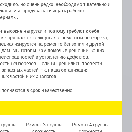
сходило, но очень редко, необходимо тщательно и
еханизмы, продувать, очищать рабочие
териалы.
 высокие нагрузки и поэтому требуют к себе
же пришлось столкнуться с ремонтом бензореза,
пециализируется на ремонте бензопил и другой
ендам. Мы готовы Вам помочь в решении Ваших
неисправностей и устранению дефектов.
ности бензорезов. Если Вы решились провести
апасных частей, т.к. наша организация
ых частей и их аналогов.
полняются в срок и качественно!
.
 группы
Ремонт 3 группы
Ремонт 4 группы
ости
сложности
сложности